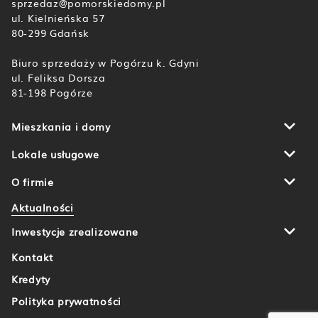
sprzedaz@pomorskiedomy.pl
ul. Kielnieńska 57
80-299 Gdańsk
Biuro sprzedaży w Pogórzu k. Gdyni
ul. Feliksa Dorsza
81-198 Pogórze
Mieszkania i domy
Botanika
Domy u Źródła Marii
Lokale usługowe
Aleja Wiśniowa Pogórze
Gdańsk
Piekarnicza Office Park
Rumia
O firmie
Aktualności
Inwestycje zrealizowane
Kontakt
Kredyty
Polityka prywatności