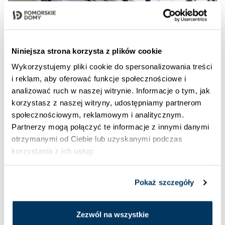
Niniejsza strona korzysta z plików cookie
Wykorzystujemy pliki cookie do spersonalizowania treści
i reklam, aby oferować funkcje społecznościowe i
analizować ruch w naszej witrynie. Informacje o tym, jak
korzystasz z naszej witryny, udostępniamy partnerom
31.07.2026
Aleja Wiśniowa powitała
społecznościowym, reklamowym i analitycznym.
Partnerzy mogą połączyć te informacje z innymi danymi
pierwszych mieszkańców
otrzymanymi od Ciebie lub uzyskanymi podczas
korzystania z ich usług.
ZOBACZ WIĘCEJ
Pokaż szczegóły
Zezwól na wszystkie