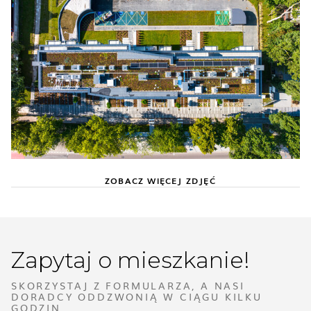
ZOBACZ WIĘCEJ ZDJĘĆ
Zapytaj o mieszkanie!
SKORZYSTAJ Z FORMULARZA, A NASI
DORADCY ODDZWONIĄ W CIĄGU KILKU
GODZIN