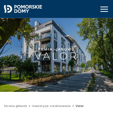
RUMIA, JANOWO
VALOR
Strona główna
Inwestycje zrealizowane
Valor