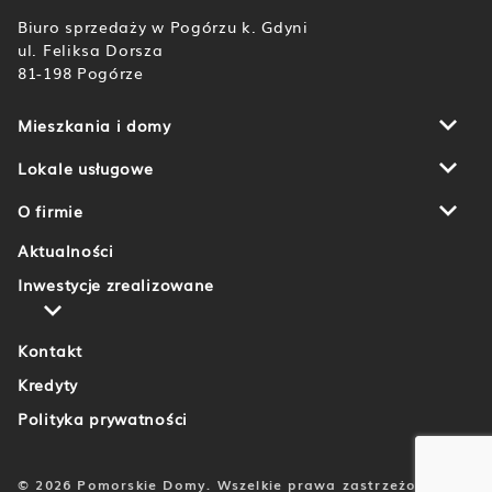
Biuro sprzedaży w Pogórzu k. Gdyni
ul. Feliksa Dorsza
81-198 Pogórze
Mieszkania i domy
Botanika
Domy u Źródła Marii
Lokale usługowe
Aleja Wiśniowa Pogórze
Gdańsk
Piekarnicza Office Park
Rumia
O firmie
Aktualności
Inwestycje zrealizowane
Kontakt
Kredyty
Polityka prywatności
© 2026 Pomorskie Domy. Wszelkie prawa zastrzeżone