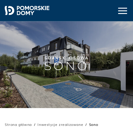
GDAŃSK, OSOWA
SONO
Strona główna
Inwestycje zrealizowane
Sono