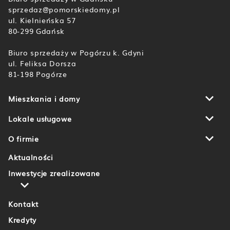
sprzedaz@pomorskiedomy.pl
ul. Kielnieńska 57
80-299 Gdańsk
Biuro sprzedaży w Pogórzu k. Gdyni
ul. Feliksa Dorsza
81-198 Pogórze
Mieszkania i domy
Botanika
Domy u Źródła Marii
Lokale usługowe
Aleja Wiśniowa Pogórze
Gdańsk
Piekarnicza Office Park
Rumia
O firmie
Aktualności
Inwestycje zrealizowane
Kontakt
Kredyty