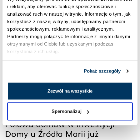
i reklam, aby oferować funkcje społecznościowe i
analizować ruch w naszej witrynie. Informacje o tym, jak
ZOBACZ WIĘCEJ
korzystasz z naszej witryny, udostępniamy partnerom
społecznościowym, reklamowym i analitycznym.
Partnerzy mogą połączyć te informacje z innymi danymi
otrzymanymi od Ciebie lub uzyskanymi podczas
korzystania z ich usług.
Pokaż szczegóły
Zezwól na wszystkie
Spersonalizuj
03.07.2026
Połowa domów w inwestycji
Domy u Źródła Marii już