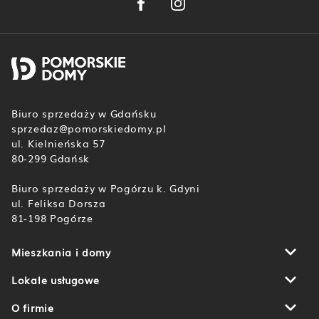
Biuro sprzedaży w Gdańsku
sprzedaz@pomorskiedomy.pl
ul. Kielnieńska 57
80-299 Gdańsk
Biuro sprzedaży w Pogórzu k. Gdyni
ul. Feliksa Dorsza
81-198 Pogórze
Mieszkania i domy
Botanika
Domy u Źródła Marii
Lokale usługowe
Aleja Wiśniowa Pogórze
Gdańsk
Piekarnicza Office Park
Rumia
O firmie