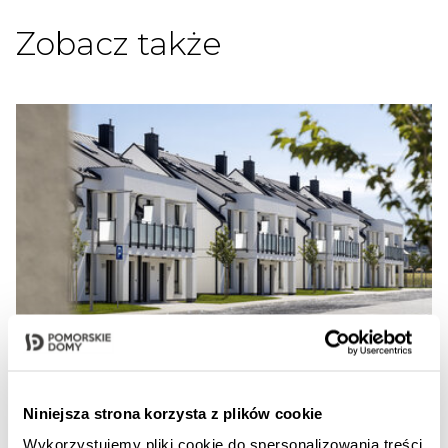
Zobacz także
31.07.2026
Aleja Wiśniowa powitała
Niniejsza strona korzysta z plików cookie
pierwszych mieszkańców
Wykorzystujemy pliki cookie do spersonalizowania treści