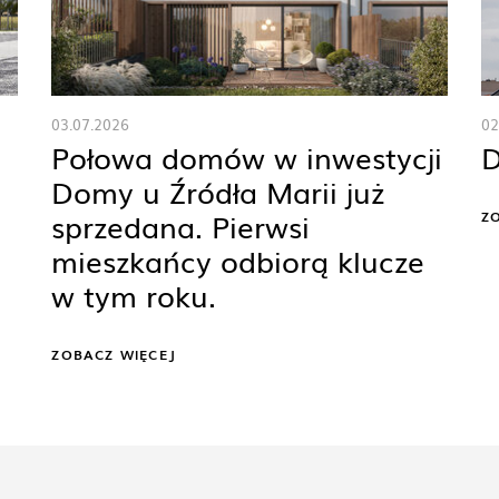
03.07.2026
02
Połowa domów w inwestycji
D
Domy u Źródła Marii już
sprzedana. Pierwsi
Z
mieszkańcy odbiorą klucze
w tym roku.
ZOBACZ WIĘCEJ