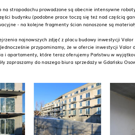
bo na stropodachu prowadzone są obecnie intensywne robot
części budynku (podobne prace toczą się też nad częścią ga
wacyjne - na kolejne fragmenty ścian nanoszone są materiały
jrzenia najnowszych zdjęć z placu budowy inwestycji Valor 
 Jednocześnie przypominamy, że w ofercie inwestycji Valor 
a i apartamenty, które teraz oferujemy Państwu w wyjątko
óły zapraszamy do naszego biura sprzedaży w Gdańsku Osowe