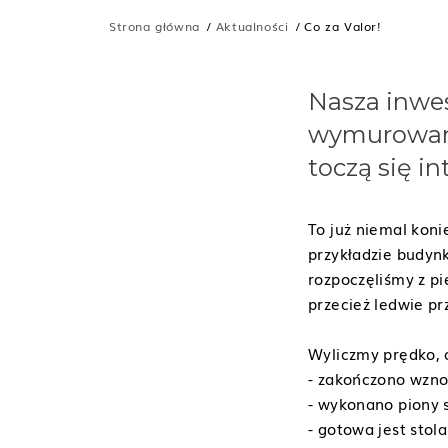
Strona główna
Aktualności
Co za Valor!
Nasza inwe
wymurowano 
toczą się i
To już niemal koni
przykładzie budynk
rozpoczęliśmy z p
przecież ledwie pr
Wyliczmy prędko, c
- zakończono wzno
- wykonano piony 
- gotowa jest stol