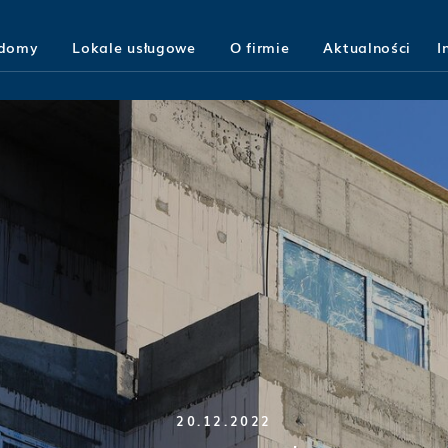
 domy
Lokale usługowe
O firmie
Aktualności
I
20.12.2022