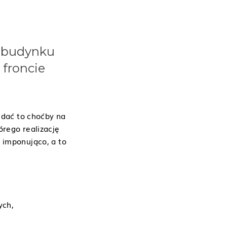
w budynku
 froncie
idać to choćby na
órego realizację
 imponująco, a to
ych,