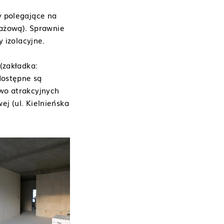
y polegające na
rażową). Sprawnie
 izolacyjne.
(zakładka:
dostępne są
wo atrakcyjnych
j (ul. Kielnieńska