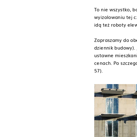
To nie wszystko, 
wyizolowaniu tej 
idą też roboty ele
Zapraszamy do obe
dziennik budowy).
ustawne mieszkani
cenach. Po szczeg
57).