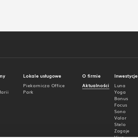
omy
Lokale usługowe
O firmie
Inwestycj
Piekarnicza Office
Aktualności
Luna
arii
Park
Yoga
Bonus
Focus
Sono
Valor
Stelo
Zagaje
Viva