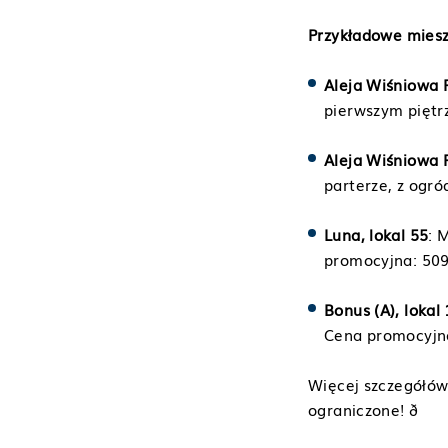
Przykładowe miesz
Aleja Wiśniowa P
pierwszym piętrz
Aleja Wiśniowa P
parterze, z ogró
Luna, lokal 55
: 
promocyjna: 509 
Bonus (A), lokal
Cena promocyjna:
Więcej szczegółów 
ograniczone! ð