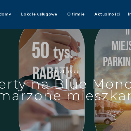
 domy
Lokale usługowe
O firmie
Aktualności
I
20.01.2025
erty na Blue Mond
marzone mieszkan