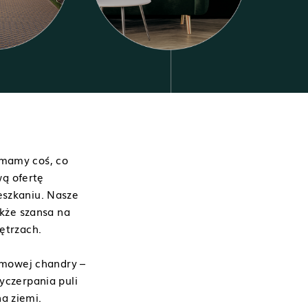
 mamy coś, co
ą ofertę
eszkaniu. Nasze
akże szansa na
ętrzach.
zimowej chandry –
yczerpania puli
na ziemi.