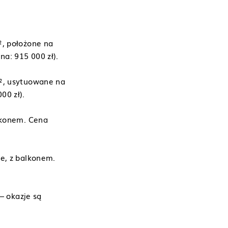
², położone na
a: 915 000 zł).
m², usytuowane na
00 zł).
alkonem. Cena
ze, z balkonem.
– okazje są