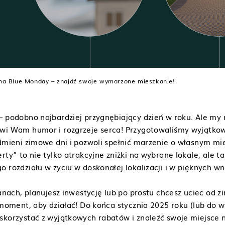
na Blue Monday – znajdź swoje wymarzone mieszkanie!
– podobno najbardziej przygnębiający dzień w roku. Ale my
wi Wam humor i rozgrzeje serca! Przygotowaliśmy wyjątkow
odmieni zimowe dni i pozwoli spełnić marzenie o własnym mi
rty” to nie tylko atrakcyjne zniżki na wybrane lokale, ale t
 rozdziału w życiu w doskonałej lokalizacji i w pięknych wn
ianach, planujesz inwestycję lub po prostu chcesz uciec od 
 moment, aby działać! Do końca stycznia 2025 roku (lub do w
skorzystać z wyjątkowych rabatów i znaleźć swoje miejsce 