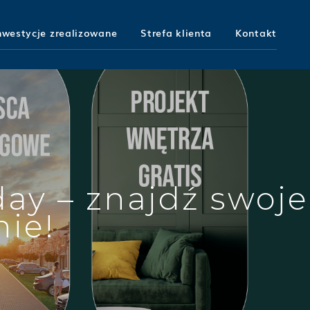
nwestycje zrealizowane
Strefa klienta
Kontakt
ay – znajdź swoje
ie!