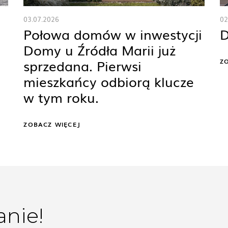
03.07.2026
02
Połowa domów w inwestycji
D
Domy u Źródła Marii już
sprzedana. Pierwsi
Z
mieszkańcy odbiorą klucze
w tym roku.
ZOBACZ WIĘCEJ
anie!