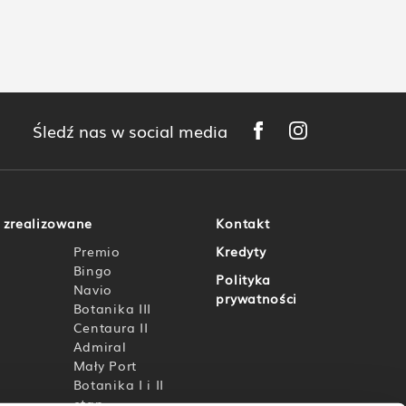
Śledź nas w social media
e zrealizowane
Kontakt
Premio
Kredyty
Bingo
Polityka
Navio
prywatności
Botanika III
Centaura II
Admiral
Mały Port
Botanika I i II
etap