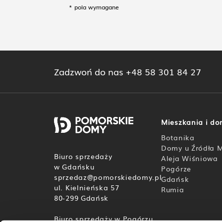
* pola wymagane
Zadzwoń do nas
+48 58 301 84 27
Mieszkania i d
Botanika
Domy u Źródła M
Biuro sprzedaży
Aleja Wiśniowa
w Gdańsku
Pogórze
sprzedaz@pomorskiedomy.pl
Gdańsk
ul. Kielnieńska 57
Rumia
80-299 Gdańsk
Biuro sprzedaży w Pogórzu