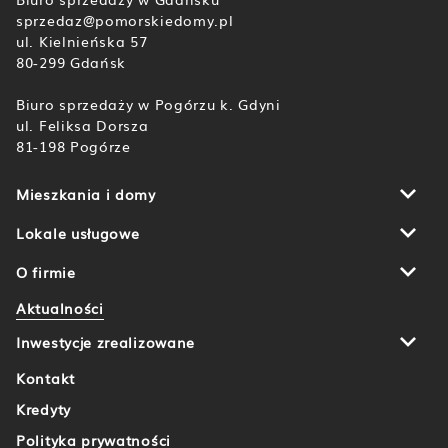
sprzedaz@pomorskiedomy.pl
ul. Kielnieńska 57
80-299 Gdańsk
Biuro sprzedaży w Pogórzu k. Gdyni
ul. Feliksa Dorsza
81-198 Pogórze
Mieszkania i domy
Botanika
Domy u Źródła Marii
Lokale usługowe
Aleja Wiśniowa Pogórze
Gdańsk
Piekarnicza Office Park
Rumia
O firmie
Aktualności
Inwestycje zrealizowane
Kontakt
Kredyty
Polityka prywatności