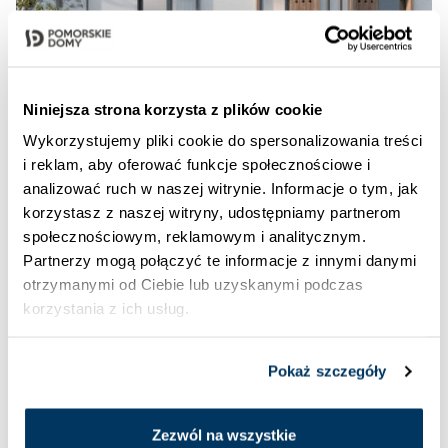
Niniejsza strona korzysta z plików cookie
Wykorzystujemy pliki cookie do spersonalizowania treści
i reklam, aby oferować funkcje społecznościowe i
analizować ruch w naszej witrynie. Informacje o tym, jak
03.07.2026
korzystasz z naszej witryny, udostępniamy partnerom
Połowa domów w inwestycji
społecznościowym, reklamowym i analitycznym.
Domy u Źródła Marii już
Partnerzy mogą połączyć te informacje z innymi danymi
otrzymanymi od Ciebie lub uzyskanymi podczas
sprzedana. Pierwsi mieszkańcy
korzystania z ich usług.
odbiorą klucze w tym roku.
Pokaż szczegóły
ZOBACZ WIĘCEJ
Zezwól na wszystkie